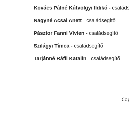
Kovács Pálné Kútvölgyi Ildikó
- család
Nagyné Acsai Anett
- családsegítő
Pásztor Fanni Vivien
- családsegítő
Szilágyi Tímea
- családsegítő
Tarjánné Ráfli Katalin
- családsegítő
Co