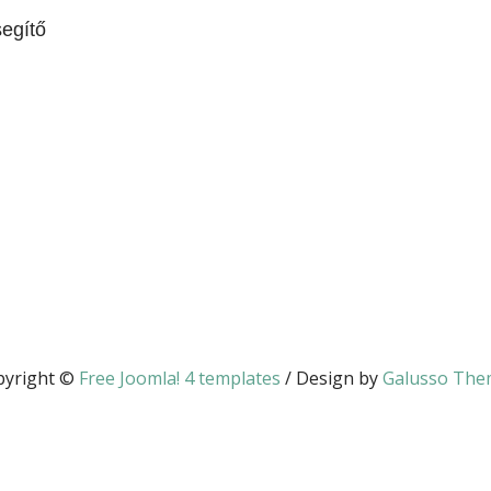
segítő
pyright ©
Free Joomla! 4 templates
/ Design by
Galusso The