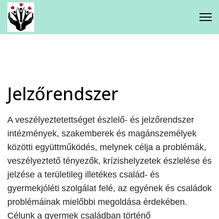
Gyermekjóléti Központ
Kagylóhéj Család - és
Gyermekjóléti Szolgálat
Jelzőrendszer
Csodaház Foglalkoztató Napközi
Iskolavédőnői Szolgálat
A veszélyeztetettséget észlelő- és jelzőrendszer
intézmények, szakemberek és magánszemélyek
közötti együttműködés, melynek célja a problémák,
veszélyeztető tényezők, krízishelyzetek észlelése és
Mikkamakka Integratív Családi
jelzése a területileg illetékes család- és
Játéktár
gyermekjóléti szolgálat felé, az egyének és családok
problémáinak mielőbbi megoldása érdekében.
Célunk a gyermek családban történő