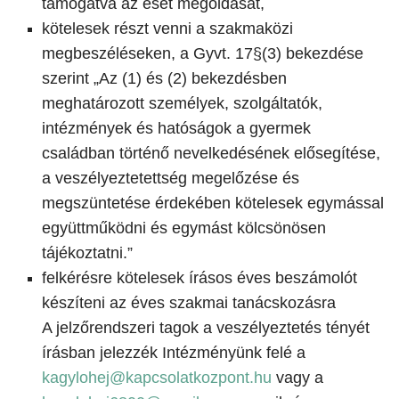
támogatva az eset megoldását,
kötelesek részt venni a szakmaközi
megbeszéléseken, a Gyvt. 17§(3) bekezdése
szerint „Az (1) és (2) bekezdésben
meghatározott személyek, szolgáltatók,
intézmények és hatóságok a gyermek
családban történő nevelkedésének elősegítése,
a veszélyeztetettség megelőzése és
megszüntetése érdekében kötelesek egymással
együttműködni és egymást kölcsönösen
tájékoztatni.”
felkérésre kötelesek írásos éves beszámolót
készíteni az éves szakmai tanácskozásra
A jelzőrendszeri tagok a veszélyeztetés tényét
írásban jelezzék Intézményünk felé a
kagylohej@kapcsolatkozpont.hu
vagy a