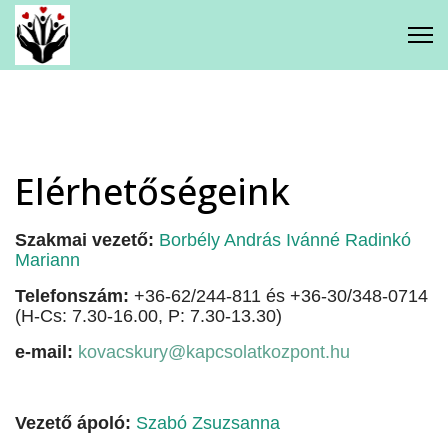
Gyermekjóléti Központ
Kagylóhéj Család - és
Gyermekjóléti Szolgálat
Elérhetőségeink
Csodaház Foglalkoztató Napközi
Szakmai vezető:
Borbély András Ivánné Radinkó
Iskolavédőnői Szolgálat
Mariann
Telefonszám:
+36-62/244-811 és +36-30/348-0714
(H-Cs: 7.30-16.00, P: 7.30-13.30)
Mikkamakka Integratív Családi
e-mail:
kovacskury@kapcsolatkozpont.hu
Játéktár
Vezető ápoló:
Szabó Zsuzsanna