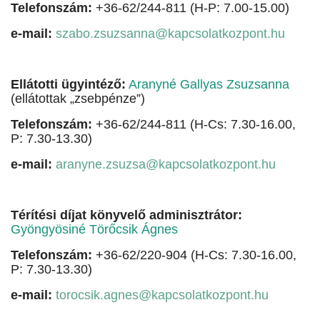
Telefonszám:
+36-62/244-811 (H-P: 7.00-15.00)
e-mail:
szabo.zsuzsanna@kapcsolatkozpont.hu
Ellátotti ügyintéző:
Aranyné Gallyas Zsuzsanna
(ellátottak „zsebpénze”)
Telefonszám:
+36-62/244-811 (H-Cs: 7.30-16.00,
P: 7.30-13.30)
e-mail:
aranyne.zsuzsa@kapcsolatkozpont.hu
Térítési díjat könyvelő adminisztrátor:
Gyöngyösiné Törőcsik Ágnes
Telefonszám:
+36-62/220-904 (H-Cs: 7.30-16.00,
P: 7.30-13.30)
e-mail:
torocsik.agnes@kapcsolatkozpont.hu