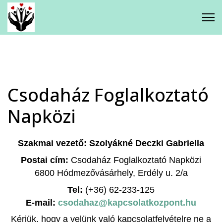
Gyermekjóléti Központ
Kagylóhéj Család - és
Gyermekjóléti Szolgálat
Csodaház Foglalkoztató
Csodaház Foglalkoztató Napközi
Napközi
Iskolavédőnői Szolgálat
Szakmai vezető: Szolyákné Deczki Gabriella
Postai cím:
Csodaház Foglalkoztató Napközi
Mikkamakka Integratív Családi
6800 Hódmezővásárhely, Erdély u. 2/a
Játéktár
Tel:
(+36) 62-233-125
E-mail:
csodahaz@kapcsolatkozpont.hu
Kérjük, hogy a velünk való kapcsolatfelvételre ne a