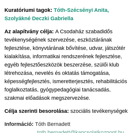
Kuratóriumi tagok:
Tóth-Szécsényi Anita,
Szolyákné Deczki Gabriella
Az alapítvány célja:
A Csodaház szabadidős
tevékenységének szervezése, eszköztárának
fejlesztése, könyvtárának bővítése, udvar, játszótér
kialakítása, informatikai rendszerének fejlesztése,
egyéb fejlesztőeszközök beszerzése, szülői klub
létrehozása, nevelés és oktatás támogatása,
képességfejlesztés, ismeretterjesztés, rehabilitációs
foglalkoztatás, gyógypedagógiai tanácsadás,
szakmai előadások megszervezése.
Célja szerinti besorolása:
szociális tevékenységek
Információ:
Tóth Bernadett
toth.bernadett@kapcsolatkozpont.hu