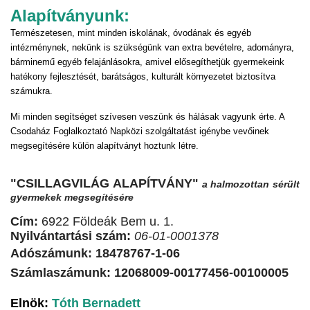
Alapítványunk:
Természetesen, mint minden iskolának, óvodának és egyéb
intézménynek, nekünk is szükségünk van extra bevételre, adományra,
bárminemű egyéb felajánlásokra, amivel elősegíthetjük gyermekeink
hatékony fejlesztését, barátságos, kulturált környezetet biztosítva
számukra.
Mi minden segítséget szívesen veszünk és hálásak vagyunk érte. A
Csodaház Foglalkoztató Napközi szolgáltatást igénybe vevőinek
megsegítésére külön alapítványt hoztunk létre.
"CSILLAGVILÁG ALAPÍTVÁNY"
a halmozottan sérült
gyermekek megsegítésére
Cím:
6922 Földeák Bem u. 1.
Nyilvántartási szám:
06-01-0001378
Adószámunk: 18478767-1-06
Számlaszámunk: 12068009-00177456-00100005
Elnök:
Tóth Bernadett