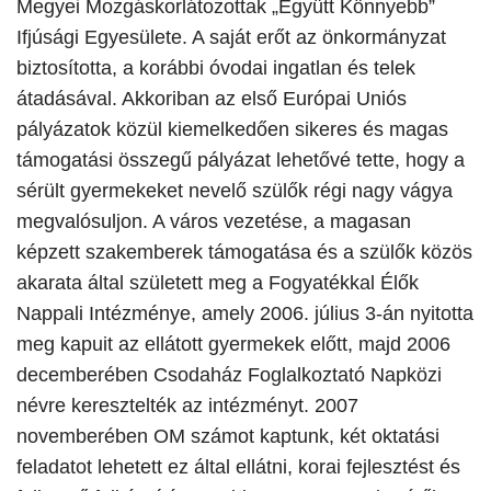
Megyei Mozgáskorlátozottak „Együtt Könnyebb”
Ifjúsági Egyesülete. A saját erőt az önkormányzat
biztosította, a korábbi óvodai ingatlan és telek
átadásával. Akkoriban az első Európai Uniós
pályázatok közül kiemelkedően sikeres és magas
támogatási összegű pályázat lehetővé tette, hogy a
sérült gyermekeket nevelő szülők régi nagy vágya
megvalósuljon. A város vezetése, a magasan
képzett szakemberek támogatása és a szülők közös
akarata által született meg a Fogyatékkal Élők
Nappali Intézménye, amely 2006. július 3-án nyitotta
meg kapuit az ellátott gyermekek előtt, majd 2006
decemberében Csodaház Foglalkoztató Napközi
névre keresztelték az intézményt. 2007
novemberében OM számot kaptunk, két oktatási
feladatot lehetett ez által ellátni, korai fejlesztést és