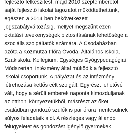
fejlesztő felkészítést, majd 2010 szeptemberétől
saját fejlesztő iskolai tagozatot működtethettünk,
egészen a 2014-ben bekövetkezett
jogszabályváltozásig, mellyel megszűnt ezen
oktatási tevékenységek biztosításának lehetősége a
szociális szolgáltatók számára. A Csodaházban
azóta a Kozmutza Flóra Óvoda, Általános Iskola,
Szakiskola, Kollégium, Egységes Gyógypedagógiai
Módszertani Intézmény által működik a fejlesztő
iskolai csoportunk. A pályázat és az intézmény
létrehozása kettős célt szolgált. Egyrészt lehetővé
vált, hogy a sérült emberek naponta kimozduljanak
az otthoni környezetükből, másrészt az őket
családban gondozó szülők is pár órára mentesülnek
súlyos feladataik alól. A részleges vagy állandó
felügyeletet és gondozást igénylő gyermekek