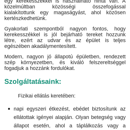
egy kerekesszékkel is használható hinta van. A
közelmúltban közösségi összefogással
kialakítottunk egy magaságyást, ahol közösen
kertészkedhetünk.
Gyakorlati szempontból nagyon fontos, hogy
kerekesszékkel is jól bejárható tereket hozzunk
létre, ezért az udvar és az épület is teljes
egészében akadálymentesített.
Modern, nagyon jó állapotú épületben, rendezett
szép környezetben, és kiváló felszereltséggel
fogadjuk a hozzánk fordulókat.
Szolgáltatásaink:
Fizikai ellátás keretében:
napi egyszeri étkezést, ebédet biztosítunk az
ellátottak igényei alapján. Olyan betegség vagy
állapot esetén, ahol a táplálkozás vagy a