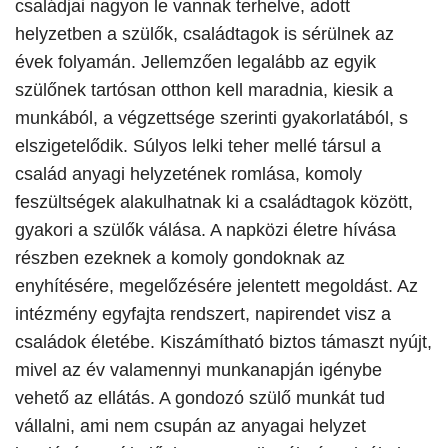
családjai nagyon le vannak terhelve, adott
helyzetben a szülők, családtagok is sérülnek az
évek folyamán. Jellemzően legalább az egyik
szülőnek tartósan otthon kell maradnia, kiesik a
munkából, a végzettsége szerinti gyakorlatából, s
elszigetelődik. Súlyos lelki teher mellé társul a
család anyagi helyzetének romlása, komoly
feszültségek alakulhatnak ki a családtagok között,
gyakori a szülők válása. A napközi életre hívása
részben ezeknek a komoly gondoknak az
enyhítésére, megelőzésére jelentett megoldást. Az
intézmény egyfajta rendszert, napirendet visz a
családok életébe.
Kiszámítható biztos támaszt nyújt,
mivel az év valamennyi munkanapján igénybe
vehető az ellátás. A gondozó szülő munkát tud
vállalni, ami nem csupán az anyagai helyzet