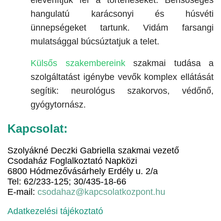
elevenítjük fel a történéseket. Bensőséges
hangulatú karácsonyi és húsvéti
ünnepségeket tartunk. Vidám farsangi
mulatsággal búcsúztatjuk a telet.
Külsős szakembereink
szakmai tudása a
szolgáltatást igénybe vevők komplex ellátását
segítik: neurológus szakorvos, védőnő,
gyógytornász.
Kapcsolat:
Szolyákné Deczki Gabriella szakmai vezető
Csodaház Foglalkoztató Napközi
6800 Hódmezővásárhely Erdély u. 2/a
Tel: 62/233-125; 30/435-18-66
E-mail:
csodahaz@kapcsolatkozpont.hu
Adatkezelési tájékoztató