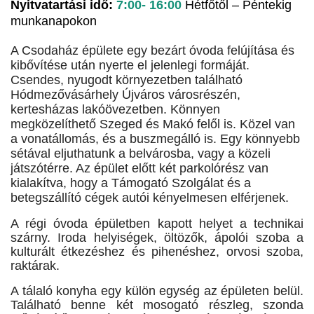
Nyitvatartási idő:
7:00- 16:00
Hétfőtől – Péntekig
munkanapokon
A Csodaház épülete egy bezárt óvoda felújítása és
kibővítése után nyerte el jelenlegi formáját.
Csendes, nyugodt környezetben található
Hódmezővásárhely Újváros városrészén,
kertesházas lakóövezetben. Könnyen
megközelíthető Szeged és Makó felől is. Közel van
a vonatállomás, és a buszmegálló is. Egy könnyebb
sétával eljuthatunk a belvárosba, vagy a közeli
játszótérre. Az épület előtt két parkolórész van
kialakítva, hogy a Támogató Szolgálat és a
betegszállító cégek autói kényelmesen elférjenek.
A régi óvoda épületben kapott helyet a technikai
szárny. Iroda helyiségek, öltözők, ápolói szoba a
kulturált étkezéshez és pihenéshez, orvosi szoba,
raktárak.
A tálaló konyha egy külön egység az épületen belül.
Található benne két mosogató részleg, szonda