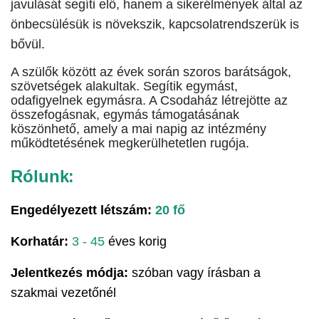
javulását segíti elő, hanem a sikerélmények által az
önbecsülésük is növekszik, kapcsolatrendszerük is
bővül.
A szülők között az évek során szoros barátságok,
szövetségek alakultak. Segítik egymást,
odafigyelnek egymásra. A Csodaház létrejötte az
összefogásnak, egymás támogatásának
köszönhető, amely a mai napig az intézmény
működtetésének megkerülhetetlen rugója.
:
Rólunk
Engedélyezett létszám:
20 fő
Korhatár:
3 - 45
éves korig
Jelentkezés módja:
szóban vagy írásban a
szakmai vezetőnél