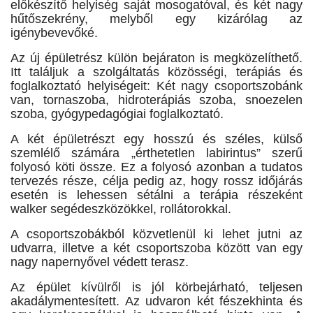
előkészítő helyiség saját mosogatóval, és két nagy
hűtőszekrény, melyből egy kizárólag az
igénybevevőké.
Az új épületrész külön bejáraton is megközelíthető.
Itt találjuk a szolgáltatás közösségi, terápiás és
foglalkoztató helyiségeit: Két nagy csoportszobánk
van, tornaszoba, hidroterápiás szoba, snoezelen
szoba, gyógypedagógiai foglalkoztató.
A két épületrészt egy hosszú és széles, külső
szemlélő számára „érthetetlen labirintus” szerű
folyosó köti össze. Ez a folyosó azonban a tudatos
tervezés része, célja pedig az, hogy rossz időjárás
esetén is lehessen sétálni a terápia részeként
walker segédeszközökkel, rollátorokkal.
A csoportszobákból közvetlenül ki lehet jutni az
udvarra, illetve a két csoportszoba között van egy
nagy napernyővel védett terasz.
Az épület kívülről is jól körbejárható, teljesen
akadálymentesített. Az udvaron két fészekhinta és