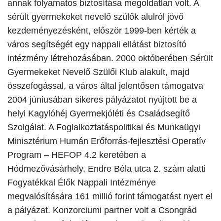
annak folyamatos biztosítása megoldatlan volt. A
sérült gyermekeket nevelő szülők alulról jövő
kezdeményezésként, először 1999-ben kérték a
város segítségét egy nappali ellátást biztosító
intézmény létrehozásában. 2000 októberében Sérült
Gyermekeket Nevelő Szülői Klub alakult, majd
összefogással, a város által jelentősen támogatva
2004 júniusában sikeres pályázatot nyújtott be a
helyi Kagylóhéj Gyermekjóléti és Családsegítő
Szolgálat. A Foglalkoztatáspolitikai és Munkaügyi
Minisztérium Humán Erőforrás-fejlesztési Operatív
Program – HEFOP 4.2 keretében a
Hódmezővásárhely, Endre Béla utca 2. szám alatti
Fogyatékkal Élők Nappali Intézménye
megvalósítására 161 millió forint támogatást nyert el
a pályázat. Konzorciumi partner volt a Csongrád