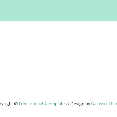
thona
ekjóléti Központ
ekjóléti Szolgálat
pközi
ádi Játéktár
pyright ©
Free Joomla! 4 templates
/ Design by
Galusso The