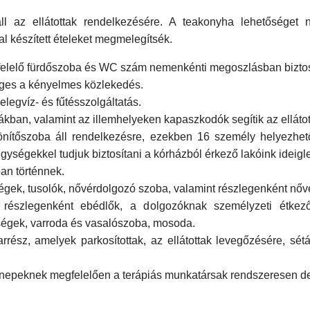
ll az ellátottak rendelkezésére. A teakonyha lehetőséget
al készített ételeket megmelegítsék.
felelő fürdőszoba és WC szám nemenkénti megoszlásban biztosí
tséges a kényelmes közlekedés.
legvíz- és fűtésszolgáltatás.
ákban, valamint az illemhelyeken kapaszkodók segítik az elláto
lönítőszoba áll rendelkezésre, ezekben 16 személy helyezhe
gységekkel tudjuk biztosítani a kórházból érkező lakóink ideigl
ban történnek.
iségek, tusolók, nővérdolgozó szoba, valamint részlegenként nő
a részlegenként ebédlők, a dolgozóknak személyzeti étkező
yiségek, varroda és vasalószoba, mosoda.
rész, amelyek parkosítottak, az ellátottak levegőzésére, sétá
nnepeknek megfelelően a terápiás munkatársak rendszeresen de