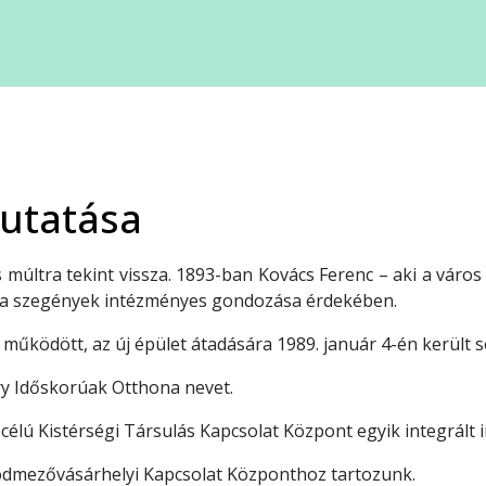
thona
ekjóléti Központ
ekjóléti Szolgálat
utatása
pközi
últra tekint vissza. 1893-ban Kovács Ferenc – aki a város o
nt a szegények intézményes gondozása érdekében.
működött, az új épület átadására 1989. január 4-én került s
ádi Játéktár
ry Időskorúak Otthona nevet.
célú Kistérségi Társulás Kapcsolat Központ egyik integrált 
Hódmezővásárhelyi Kapcsolat Központhoz tartozunk.