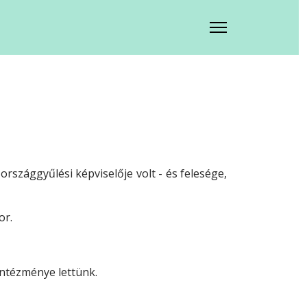
rszággyűlési képviselője volt - és felesége,
or.
intézménye lettünk.