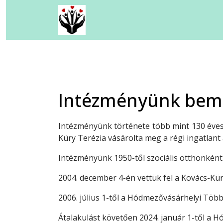
Kovács-Küry Időskorúak Ot
Kagylóhéj Család - és Gyerm
Kagylóhéj Család - és Gyerm
Intézményünk bem
Csodaház Foglalkoztató Na
Intézményünk története több mint 130 éves m
Iskolavédőnői Szolgálat
Küry Terézia vásárolta meg a régi ingatla
Intézményünk 1950-től szociális otthonként 
">
Mikkamakka Integratív Csal
2004. december 4-én vettük fel a Kovács-Kü
2006. július 1-től a Hódmezővásárhelyi Több
Átalakulást követően 2024. január 1-től a 