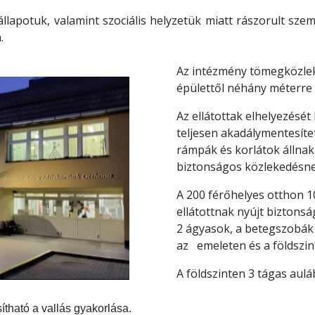
állapotuk, valamint szociális helyzetük miatt rászorult sze
.
Az intézmény tömegközlek
épülettől néhány méterre 
Az ellátottak elhelyezését
teljesen akadálymentesíte
rámpák és korlátok állnak
biztonságos
közlekedésne
A 200 férőhelyes otthon 1
ellátottnak nyújt biztonsá
2 ágyasok, a betegszobák 
az
emeleten és a földszi
A földszinten 3 tágas aulá
tható a vallás gyakorlása.