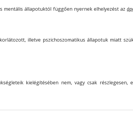
 és mentális állapotuktól függően nyernek elhelyezést az
áp
orlátozott, illetve pszichoszomatikus állapotuk miatt szü
ükségleteik kielégítésében nem, vagy csak részlegesen, e