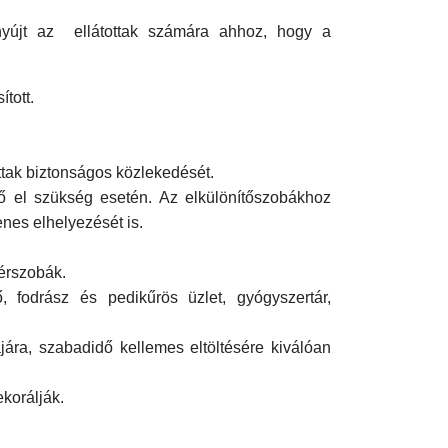
 nyújt az ellátottak számára ahhoz, hogy a
tott.
ttak biztonságos közlekedését.
tő el szükség esetén. Az elkülönítőszobákhoz
enes elhelyezését is.
vérszobák.
, fodrász és pedikűrös üzlet, gyógyszertár,
jára, szabadidő kellemes eltöltésére kiválóan
korálják.