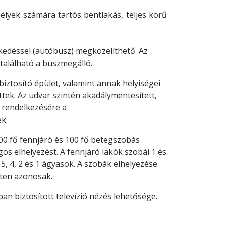
mélyek számára tartós bentlakás, teljes körű
edéssel (autóbusz) megközelíthető. Az
található a buszmegálló.
 biztosító épület, valamint annak helyiségei
ttek. Az udvar szintén akadálymentesített,
 rendelkezésére a
k.
00 fő fennjáró és 100 fő betegszobás
gos elhelyezést. A fennjáró lakók szobái 1 és
5, 4, 2 és 1 ágyasok. A szobák elhelyezése
nten azonosak.
ban biztosított televízió nézés lehetősége.