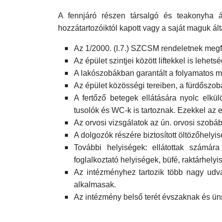
A fennjáró részen társalgó és teakonyha á
hozzátartozóiktól kapott vagy a saját maguk ált
Az 1/2000. (I.7.) SZCSM rendeletnek meg
Az épület szintjei között liftekkel is lehe
A lakószobákban garantált a folyamatos me
Az épület közösségi tereiben, a fürdőszob
A fertőző betegek ellátására nyolc elkü
tusolók és WC-k is tartoznak. Ezekkel az e
Az orvosi vizsgálatok az ún. orvosi szobá
A dolgozók részére biztosított öltözőhely
További helyiségek: ellátottak számár
foglalkoztató helyiségek, büfé, raktárhel
Az intézményhez tartozik több nagy udvar
alkalmasak.
Az intézmény belső terét évszaknak és ü