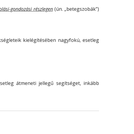
olási-gondozási részlegen
(ún. „betegszobák”)
kségleteik kielégítésében nagyfokú, esetleg
setleg átmeneti jellegű segítséget, inkább