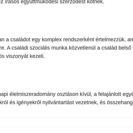
z írásos együttműködési szerződést kötnek.
an a családot egy komplex rendszerként értelmezzük, a
re. A családi szociális munka közvetlenül a család bel
ös viszonyát kezeli.
napi élelmiszeradomány osztáson kívül, a felajánlott eg
ról és igényekről nyilvántartást vezetnek, és összehang