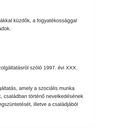
mákkal küzdők, a fogyatékossággal
ádok.
olgáltatásról szóló 1997. évi XXX.
gáltatás, amely a szociális munka
k, családban történő nevelkedésének
szüntetését, illetve a családjából