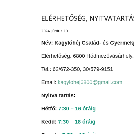
ELÉRHETŐSÉG, NYITVATARTÁ
2024. június 10
Név: Kagylóhéj Család- és Gyermekjó
Elérhetőség: 6800 Hódmezővásárhely, 
Tel.: 62/672-350, 30/579-9151
Email:
kagylohej6800@gmail.com
Nyitva tartás:
Hétfő:
7:30 – 16 óráig
Kedd:
7:30 – 18 óráig