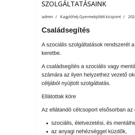
SZOLGÁLTATÁSAINK
admin
Kagylóhéj Gyermekjóléti központ
202
Családsegítés
A szociális szolgáltatások rendszerét a 
keretbe.
A családsegítés a szociális vagy mentá
számára az ilyen helyzethez vezető o
céljából nyújtott szolgáltatás.
Ellátottak köre
Az ellátandó célcsoport elsősorban az e
szociális, életvezetési, és mentál
az anyagi nehézséggel küzdők,