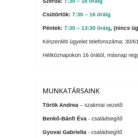
Szerda:
7:30 – 16 óráig
Csütörtök:
7:30 – 16 óráig
Péntek:
7:30 – 13:30 óráig
, (nincs ü
Készenléti ügyelet telefonszáma: 30/61
Hétköznapokon 16 órától, másnap reggel
MUNKATÁRSAINK
Török Andrea
– szakmai vezető
Benkő-Bánfi Éva
- családsegítő
Gyovai Gabriella
- családsegítő