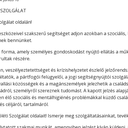
I SZOLGÁLAT
lgálat oldalán!
eszközeivel szakszerű segítséget adjon azokban a szociális, le
nek bennünket.
ási forma, amely személyes gondoskodást nyújtó ellátás a m
orultak részére.
, veszélyeztetettséget és krízishelyzetet észlelő jelzőrends
áltatók, a pártfogói felügyelői, a jogi segítségnyújtói szolgá
a vallási közösségek és a magánszemélyek jelezhetik a család
ádról, személyről szereznek tudomást. A kapott jelzés alapj
eten élő szociális és mentálhigiénés problémákkal küzdő csa
s céljáról, tartalmáról.
óléti Szolgálat oldalait! Ismerje meg szolgáltatásainkat, tev
ytatott szakmai munkát, amennyiben jelzést kíván küldeni, je