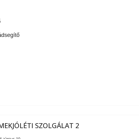
ő
ádsegítő
MEKJÓLÉTI SZOLGÁLAT 2
4. június 10