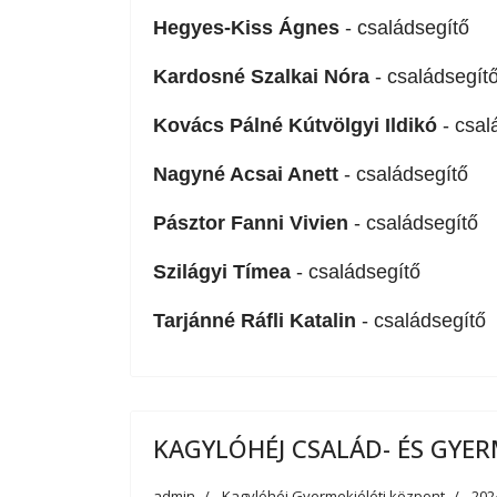
Hegyes-Kiss Ágnes
- családsegítő
Kardosné Szalkai Nóra
- családsegít
Kovács Pálné Kútvölgyi Ildikó
- csal
Nagyné Acsai Anett
- családsegítő
Pásztor Fanni Vivien
- családsegítő
Szilágyi Tímea
- családsegítő
Tarjánné Ráfli Katalin
- családsegítő
KAGYLÓHÉJ CSALÁD- ÉS GYER
admin
Kagylóhéj Gyermekjóléti központ
202