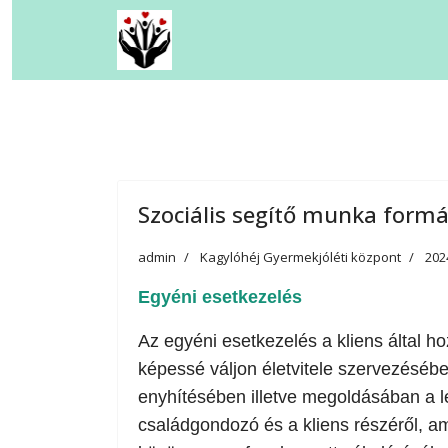
Kovács-Küry Időskorúak Ot
Kagylóhéj Család - és Gyerm
Kagylóhéj Család - és Gyerm
Csodaház Foglalkoztató Na
Szociális segítő munka formá
admin
Kagylóhéj Gyermekjóléti központ
202
Iskolavédőnői Szolgálat
Egyéni esetkezelés
">
Az egyéni esetkezelés a kliens által 
Mikkamakka Integratív Csal
képessé váljon életvitele szervezéséb
enyhítésében illetve megoldásában a l
családgondozó és a kliens részéről, a