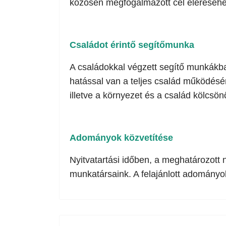
közösen megfogalmazott cél eléréséhe
Családot érintő segítőmunka
A családokkal végzett segítő munkákb
hatással van a teljes család működésé
illetve a környezet és a család kölcsön
Adományok közvetítése
Nyitvatartási időben, a meghatározott 
munkatársaink. A felajánlott adományok