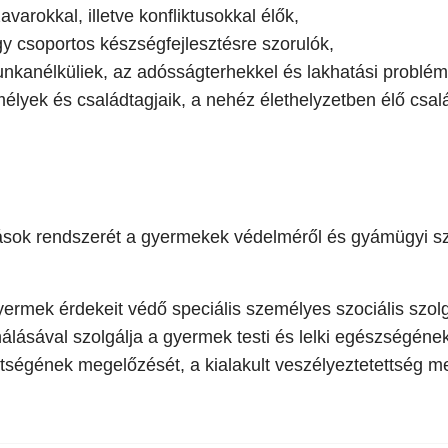
arokkal, illetve konfliktusokkal élők,
 csoportos készségfejlesztésre szorulók,
munkanélküliek, az adósságterhekkel és lakhatási problé
emélyek és családtagjaik, a nehéz élethelyzetben élő csal
átások rendszerét a gyermekek védelméről és gyámügyi sz
gyermek érdekeit védő speciális személyes szociális szol
lásával szolgálja a gyermek testi és lelki egészségéne
tségének megelőzését, a kialakult veszélyeztetettség meg