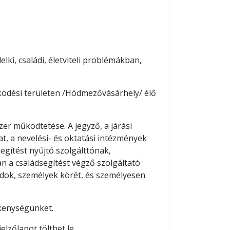
lki, családi, életviteli problémákban,
űködési területen /Hódmezővásárhely/ élő
zer működtetése. A jegyző, a járási
lat, a nevelési- és oktatási intézmények
segítést nyújtó szolgálttónak,
án a családsegítést végző szolgáltató
ládok, személyek körét, és személyesen
ékenységünket.
lzőlapot tölthet le.