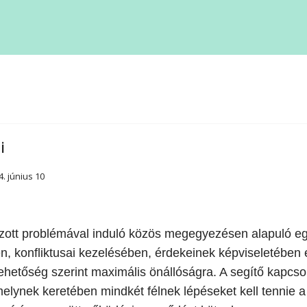
thona
ekjóléti Központ
ekjóléti Szolgálat
pközi
i
4. június 10
hozott problémával induló közös megegyezésen alapuló e
ádi Játéktár
en, konfliktusai kezelésében, érdekeinek képviseletébe
ehetőség szerint maximális önállóságra. A segítő kapcs
melynek keretében mindkét félnek lépéseket kell tennie