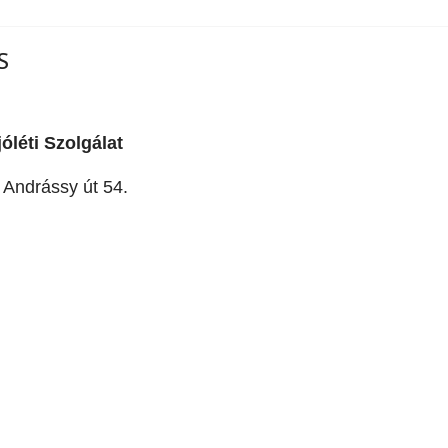
S
léti Szolgálat
Andrássy út 54.