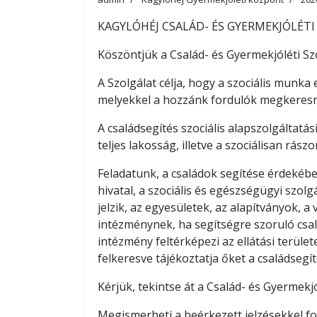
KAGYLÓHÉJ CSALÁD- ÉS GYERMEKJÓLÉT
Köszöntjük a Család- és Gyermekjóléti Szo
A Szolgálat célja, hogy a szociális munka 
melyekkel a hozzánk fordulók megkeres
A családsegítés szociális alapszolgáltat
teljes lakosság, illetve a szociálisan rász
Feladatunk, a családok segítése érdekében
hivatal, a szociális és egészségügyi szolg
jelzik, az egyesületek, az alapítványok, 
intézménynek, ha segítségre szoruló csal
intézmény feltérképezi az ellátási terül
felkeresve tájékoztatja őket a családsegíté
Kérjük, tekintse át a Család- és Gyermekj
Megismerheti a beérkezett jelzésekkel fol