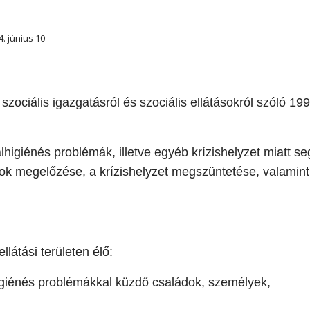
4. június 10
szociális igazgatásról és szociális ellátásokról szóló 199
lhigiénés problémák, illetve egyéb krízishelyzet miatt s
kok megelőzése, a krízishelyzet megszüntetése, valamin
llátási területen élő:
higiénés problémákkal küzdő családok, személyek,