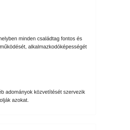
melyben minden családtag fontos és
ső működését, alkalmazkodóképességét
yéb adományok közvetítését szervezik
olják azokat.